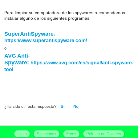
Para limpiar su computadora de los spywares recomendamos
instalar alguno de los siguientes programas:
SuperAntiSpyware
:
https://www.superantispyware.com/
o
AVG Anti-
Spyware
:
https://www.avg.com/es/signal/anti-spyware-
tool
¿Ha sido útil esta respuesta?
Sí
No
Inicio
Soluciones
Foros
Política de Cookies